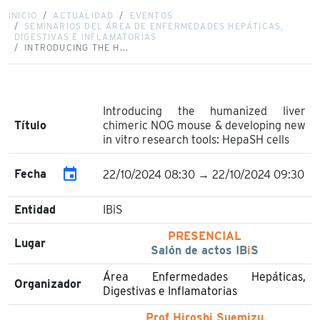
INICIO
ACTUALIDAD
EVENTOS
SEMINARIOS DEL ÁREA DE ENFERMEDADES HEPÁTICAS,
DIGESTIVAS E INFLAMATORIAS
INTRODUCING THE H...
Introducing the humanized liver
Título
chimeric NOG mouse & developing new
in vitro research tools: HepaSH cells
event
Fecha
22/10/2024 08:30 → 22/10/2024 09:30
Entidad
IBiS
PRESENCIAL
Lugar
Salón de actos IB
i
S
Área Enfermedades Hepáticas,
Organizador
Digestivas e Inflamatorias
Prof Hiroshi Suemizu