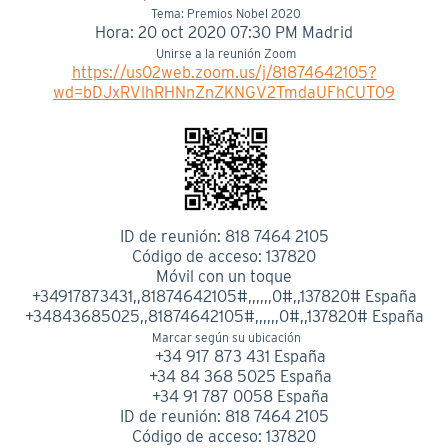
Tema: Premios Nobel 2020
Hora: 20 oct 2020 07:30 PM Madrid
Unirse a la reunión Zoom
https://us02web.zoom.us/j/81874642105?
wd=bDJxRVlhRHNnZnZKNGV2TmdaUFhCUT09
ID de reunión: 818 7464 2105
Código de acceso: 137820
Móvil con un toque
+34917873431,,81874642105#,,,,,,0#,,137820# España
+34843685025,,81874642105#,,,,,,0#,,137820# España
Marcar según su ubicación
+34 917 873 431 España
+34 84 368 5025 España
+34 91 787 0058 España
ID de reunión: 818 7464 2105
Código de acceso: 137820