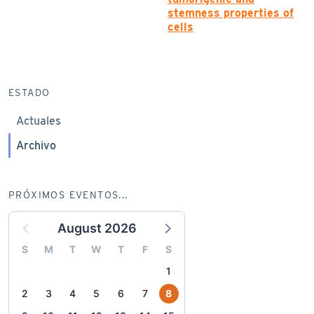
stemness properties of
cells
ESTADO
Actuales
Archivo
PRÓXIMOS EVENTOS...
August 2026
S
M
T
W
T
F
S
1
2
3
4
5
6
7
8