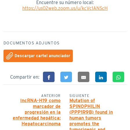
Encuentre su número local:
https://us02web.zoom.us/u/kcVc1ANScH
DOCUMENTOS ADJUNTOS
Descargar cartel anunciador
Compartir en:
ANTERIOR
SIGUIENTE
lncRNA-H19 como
Mutation of
marcador de
SPINOPHILIN
progresión en la
(PPP1R9B) found in
enfermedad hepática:
human tumors
Hepatocarcinoma
promotes the
tumorigenic and