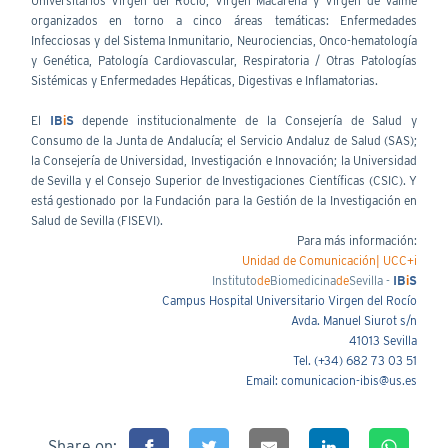
Universitarios Virgen del Rocío, Virgen Macarena y Virgen de Valme
organizados en torno a cinco áreas temáticas: Enfermedades
Infecciosas y del Sistema Inmunitario, Neurociencias, Onco-hematología
y Genética, Patología Cardiovascular, Respiratoria / Otras Patologías
Sistémicas y Enfermedades Hepáticas, Digestivas e Inflamatorias.
El
IB
i
S
depende institucionalmente de la Consejería de Salud y
Consumo de la Junta de Andalucía; el Servicio Andaluz de Salud (SAS);
la Consejería de Universidad, Investigación e Innovación; la Universidad
de Sevilla y el Consejo Superior de Investigaciones Científicas (CSIC). Y
está gestionado por la Fundación para la Gestión de la Investigación en
Salud de Sevilla (FISEVI).
Para más información:
Unidad de Comunicación| UCC+i
Instituto
de
Biomedicina
de
Sevilla -
IB
i
S
Campus Hospital Universitario Virgen del Rocío
Avda. Manuel Siurot s/n
41013 Sevilla
Tel. (+34) 682 73 03 51
Email: comunicacion-ibis@us.es
Share on: