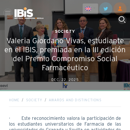
SOCIETY
Valeria Giordano Vivas, estudiante
en el IBIS, premiada en la III edición
del Premio Compromiso Social
Farmacéutico
DEC. 22, 2025
HOME
SOCIETY
AWARDS AND DISTINCTIONS
· Este reconocimiento valora la participación de
los estudiantes universitarios de Farmacia de las
universidades de Granada y Sevilla en actividades de