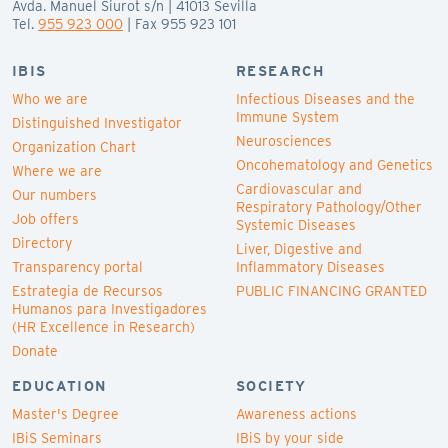
Avda. Manuel Siurot s/n | 41013 Sevilla
Tel.
955 923 000
| Fax 955 923 101
IBIS
RESEARCH
Who we are
Infectious Diseases and the
Immune System
Distinguished Investigator
Neurosciences
Organization Chart
Oncohematology and Genetics
Where we are
Cardiovascular and
Our numbers
Respiratory Pathology/Other
Job offers
Systemic Diseases
Directory
Liver, Digestive and
Transparency portal
Inflammatory Diseases
Estrategia de Recursos
PUBLIC FINANCING GRANTED
Humanos para Investigadores
(HR Excellence in Research)
Donate
EDUCATION
SOCIETY
Master's Degree
Awareness actions
IBiS Seminars
IBiS by your side