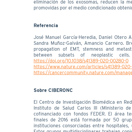
eliminación de los exosomas, reducen la m
promovidas por el medio condicionado obtenid
Referencia
José Manuel García-Heredia, Daniel Otero Al
Sandra Muñoz-Galván, Amancio Carnero. Bre
propagation of EMT, stemness and metasta
between subsets of neoplastic cell
https://doi.org/10.1038/s41389-020-00280-0
https://www.nature.com/articles/s41389-020
https://cancercommunity.nature.com/manage
Sobre CIBERONC
El Centro de Investigación Biomédica en Red
Instituto de Salud Carlos III (Ministerio d
cofinanciado con fondos FEDER. El área t
finales de 2016 está formada por 50 grupo
instituciones consorciadas entre hospitales,
Estos grupos multidisciplinares trabajan co