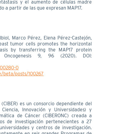
etástasis y el aumento de células madre
o a partir de las que expresan MAP17.
biol, Marco Pérez, Elena Pérez-Castejón,
ast tumor cells promotes the horizontal
sis by transferring the MAP17 protein
s. Oncogenesis 9, 96 (2020). DOI:
-00280-0
/beta/posts/100267
 (CIBER) es un consorcio dependiente del
e Ciencia, Innovación y Universidades) y
emática de Cáncer (CIBERONC) creada a
s de investigación pertenecientes a 27
 universidades y centros de investigación.
njuntamente en seis grandes Programas de