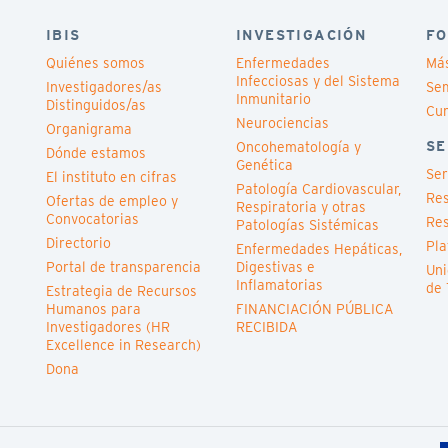
IBIS
INVESTIGACIÓN
FO
Quiénes somos
Enfermedades
Má
Infecciosas y del Sistema
Investigadores/as
Sem
Inmunitario
Distinguidos/as
Cu
Neurociencias
Organigrama
SE
Oncohematología y
Dónde estamos
Genética
Ser
El instituto en cifras
Patología Cardiovascular,
Res
Ofertas de empleo y
Respiratoria y otras
Convocatorias
Res
Patologías Sistémicas
Directorio
Pla
Enfermedades Hepáticas,
Portal de transparencia
Digestivas e
Uni
Inflamatorias
de 
Estrategia de Recursos
Humanos para
FINANCIACIÓN PÚBLICA
Investigadores (HR
RECIBIDA
Excellence in Research)
Dona