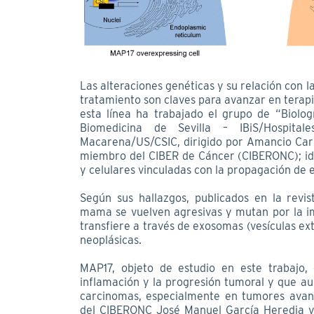
Las alteraciones genéticas y su relación con l
tratamiento son claves para avanzar en terap
esta línea ha trabajado el grupo de “Biolog
Biomedicina de Sevilla – IBiS/Hospital
Macarena/US/CSIC, dirigido por Amancio Carn
miembro del CIBER de Cáncer (CIBERONC); ide
y celulares vinculadas con la propagación de 
Según sus hallazgos, publicados en la revi
mama se vuelven agresivas y mutan por la im
transfiere a través de exosomas (vesículas ex
neoplásicas.
MAP17, objeto de estudio en este trabajo,
inflamación y la progresión tumoral y que a
carcinomas, especialmente en tumores avanz
del CIBERONC José Manuel García Heredia y 