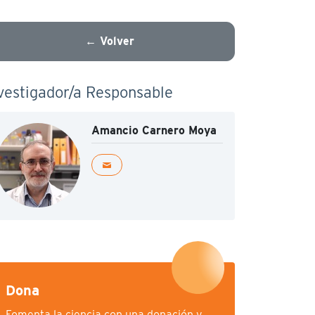
← Volver
vestigador/a Responsable
Amancio Carnero Moya
Dona
Fomenta la ciencia con una donación y