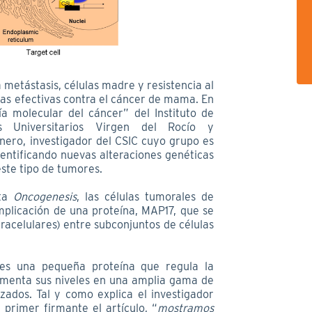
a metástasis, células madre y resistencia al
ias efectivas contra el cáncer de mama. En
ía molecular del cáncer” del Instituto de
es Universitarios Virgen del Rocío y
ero, investigador del CSIC cuyo grupo es
ntificando nuevas alteraciones genéticas
este tipo de tumores.
sta
Oncogenesis
, las células tumorales de
plicación de una proteína, MAP17, que se
tracelulares) entre subconjuntos de células
 es una pequeña proteína que regula la
umenta sus niveles en una amplia gama de
ados. Tal y como explica el investigador
primer firmante el artículo, “
mostramos