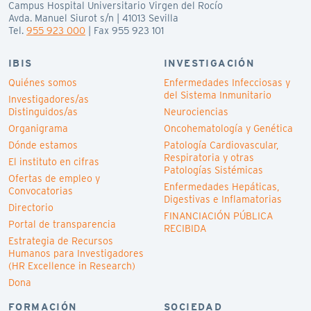
Campus Hospital Universitario Virgen del Rocío
Avda. Manuel Siurot s/n | 41013 Sevilla
Tel.
955 923 000
| Fax 955 923 101
IBIS
INVESTIGACIÓN
Quiénes somos
Enfermedades Infecciosas y
del Sistema Inmunitario
Investigadores/as
Distinguidos/as
Neurociencias
Organigrama
Oncohematología y Genética
Dónde estamos
Patología Cardiovascular,
Respiratoria y otras
El instituto en cifras
Patologías Sistémicas
Ofertas de empleo y
Enfermedades Hepáticas,
Convocatorias
Digestivas e Inflamatorias
Directorio
FINANCIACIÓN PÚBLICA
Portal de transparencia
RECIBIDA
Estrategia de Recursos
Humanos para Investigadores
(HR Excellence in Research)
Dona
FORMACIÓN
SOCIEDAD