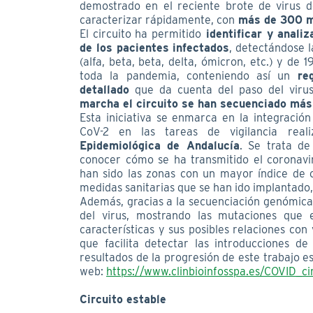
demostrado en el reciente brote de virus d
caracterizar rápidamente, con
más de 300 m
El circuito ha permitido
identificar y anali
de los pacientes infectados
, detectándose 
(alfa, beta, beta, delta, ómicron, etc.) y de 1
toda la pandemia, conteniendo así un
re
detallado
que da cuenta del paso del viru
marcha el circuito se han secuenciado má
Esta iniciativa se enmarca en la integració
CoV-2 en las tareas de vigilancia rea
Epidemiológica de Andalucía
. Se trata de
conocer cómo se ha transmitido el coronavir
han sido las zonas con un mayor índice de 
medidas sanitarias que se han ido implantado,
Además, gracias a la secuenciación genómica,
del virus, mostrando las mutaciones que 
características y sus posibles relaciones con 
que facilita detectar las introducciones de
resultados de la progresión de este trabajo e
web:
https://www.clinbioinfosspa.es/COVID_cir
Circuito estable