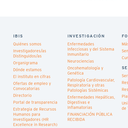
IBIS
INVESTIGACIÓN
FO
Quiénes somos
Enfermedades
Má
Infecciosas y del Sistema
Investigadores/as
Sem
Inmunitario
Distinguidos/as
Cu
Neurociencias
Organigrama
SE
Oncohematología y
Dónde estamos
Genética
Ser
El instituto en cifras
Patología Cardiovascular,
Res
Ofertas de empleo y
Respiratoria y otras
Convocatorias
Res
Patologías Sistémicas
Directorio
Pla
Enfermedades Hepáticas,
Portal de transparencia
Digestivas e
Uni
Inflamatorias
de 
Estrategia de Recursos
Humanos para
FINANCIACIÓN PÚBLICA
Investigadores (HR
RECIBIDA
Excellence in Research)