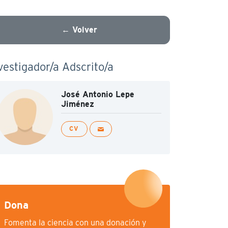
← Volver
vestigador/a Adscrito/a
José Antonio Lepe
Jiménez
CV
Dona
Fomenta la ciencia con una donación y