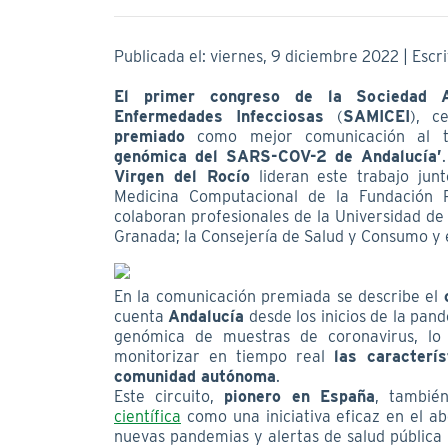
Publicada el: viernes, 9 diciembre 2022 | Escr
El primer congreso de la Sociedad A
Enfermedades Infecciosas
(
SAMICEI
), c
premiado
como mejor comunicación al t
genómica del SARS-COV-2 de Andalucía’
Virgen del Rocío
lideran este trabajo jun
Medicina Computacional de la Fundación 
colaboran profesionales de la Universidad de 
Granada; la Consejería de Salud y Consumo y e
En la comunicación premiada se describe el
cuenta
Andalucía
desde los inicios de la pan
genómica de muestras de coronavirus, lo 
monitorizar en tiempo real
las caracterí
comunidad autónoma
.
Este circuito,
pionero en España
, tambié
científica
como una iniciativa eficaz en el ab
nuevas pandemias y alertas de salud pública